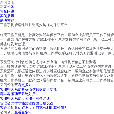
新闻资讯
红鹰工作手机
新闻资讯
首页
视频介绍
红鹰功能
云客服
常见问题
案例展示
解决方案
工作手机管理秘籍打造高效沟通与保密平台
红鹰工作手机是一款高效沟通与保密平台，帮助企业实现员工工作手机管
一、高效沟通解决方案 红鹰工作手机系统支持智能同步通讯录，员工可
并进行及时处理。
系统还可以根据员工的通话量、通话时长、通话时长等指标进行综合统计
二、敏感信息预警与保护 红鹰工作手机系统可以对员工的通话记录、微
系统还支持对敏感信息进行加密存储，确保机密信息不被泄露。
三、微信通信内容监控 红鹰工作手机系统可以对员工的微信通信内容进
系统还可以根据通信内容进行多维度综合统计，帮助企业实施精细化管理
红鹰工作手机系统通过优化的沟通解决方案、敏感信息预警与保护以及微
红鹰工作手机是一款高效沟通与保密平台，帮助企业实现员工工作手机管
新闻资讯
查看更多>
客服聊天系统具备微信数据统计功能
哪些客服聊天系统好用？
客服聊天系统云客服一对多沟通
管理者怎样才能监管好微信朋友圈
客户加到微信好友，如何充分利用其价值?
公司动态
查看更多>