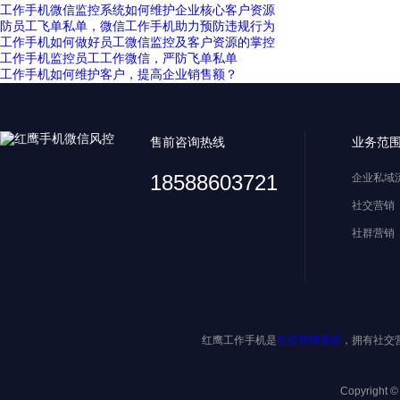
工作手机微信监控系统如何维护企业核心客户资源
防员工飞单私单，微信工作手机助力预防违规行为
工作手机如何做好员工微信监控及客户资源的掌控
工作手机监控员工工作微信，严防飞单私单
工作手机如何维护客户，提高企业销售额？
售前咨询热线
业务范
18588603721
企业私域
社交营销
社群营销
红鹰工作手机是
社交营销系统
，拥有社交
Copyright