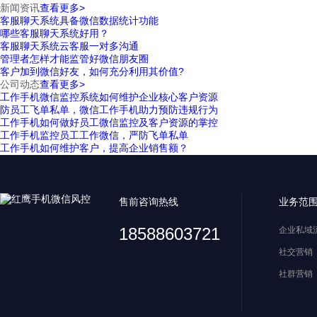
新闻资讯
查看更多>
客服聊天系统具备微信数据统计功能
哪些客服聊天系统好用？
客服聊天系统云客服一对多沟通
管理者怎样才能监管好微信朋友圈
客户加到微信好友，如何充分利用其价值?
公司动态
查看更多>
工作手机微信监控系统如何维护企业核心客户资源
防员工飞单私单，微信工作手机助力预防违规行为
工作手机如何做好员工微信监控及客户资源的掌控
工作手机监控员工工作微信，严防飞单私单
工作手机如何维护客户，提高企业销售额？
售前咨询热线
业务范
18588603721
企业私域
社交营销
社群营销