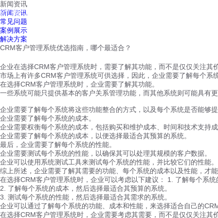
新闻资讯
红鹰工作手机
新闻资讯
首页
视频介绍
红鹰功能
云客服
常见问题
案例展示
解决方案
CRM客户管理系统优选指南，哪个最适合？
企业在选择CRM客户管理系统时，需要了解其功能，而不是仅仅关注其
市场上有许多CRM客户管理系统可供选择，因此，企业需要了解每个系
在选择CRM客户管理系统时，企业需要了解其功能。
一些系统可能只提供基本的客户关系管理功能，而其他系统则可能具有更
企业需要了解每个系统将这些功能整合的方式，以及每个系统是否能够提
企业需要了解每个系统的成本。
企业需要权衡每个系统的成本，包括购买和维护成本、时间和技术支持成
企业需要了解每个系统的成本，以便选择最适合其预算的系统。
最后，企业需要了解每个系统的性能。
企业需要测试每个系统的性能，以确保其可以处理其规模的客户数据。
企业可以使用系统测试工具来测试每个系统的性能，并比较它们的性能。
综上所述，企业需要了解其需要的功能、每个系统的成本以及性能，才能
在选择CRM客户管理系统时，企业可以考虑以下建议： 1. 了解每个系
2. 了解每个系统的成本，然后选择最适合其预算的系统。
3. 测试每个系统的性能，然后选择最适合其需求的系统。
企业可以通过了解每个系统的功能、成本和性能，来选择适合自己的CR
在选择CRM客户管理系统时，企业需要考虑其需要，而不是仅仅关注其