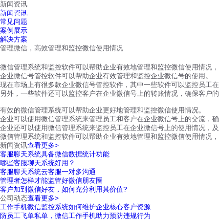
新闻资讯
红鹰工作手机
新闻资讯
首页
视频介绍
红鹰功能
云客服
常见问题
案例展示
解决方案
管理微信，高效管理和监控微信使用情况
微信管理系统和监控软件可以帮助企业有效地管理和监控微信使用情况，
企业微信号管控软件可以帮助企业有效管理和监控企业微信号的使用。
现在市场上有很多款企业微信号管控软件，其中一些软件可以监控员工在
另外，一些软件还可以监控客户在企业微信号上的转账情况，确保客户的
有效的微信管理系统可以帮助企业更好地管理和监控微信使用情况。
企业可以使用微信管理系统来管理员工和客户在企业微信号上的交流，确
企业还可以使用微信管理系统来监控员工在企业微信号上的使用情况，及
微信管理系统和监控软件可以帮助企业有效地管理和监控微信使用情况，
新闻资讯
查看更多>
客服聊天系统具备微信数据统计功能
哪些客服聊天系统好用？
客服聊天系统云客服一对多沟通
管理者怎样才能监管好微信朋友圈
客户加到微信好友，如何充分利用其价值?
公司动态
查看更多>
工作手机微信监控系统如何维护企业核心客户资源
防员工飞单私单，微信工作手机助力预防违规行为