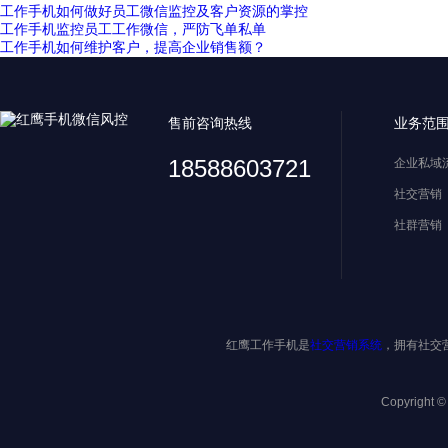
工作手机如何做好员工微信监控及客户资源的掌控
工作手机监控员工工作微信，严防飞单私单
工作手机如何维护客户，提高企业销售额？
售前咨询热线
业务范
18588603721
企业私域
社交营销
社群营销
红鹰工作手机是
社交营销系统
，拥有社交
Copyright