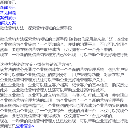
新闻资讯
红鹰工作手机
新闻资讯
首页
视频介绍
红鹰功能
云客服
常见问题
案例展示
解决方案
微信营销方法，探索营销领域的全新手段
微信营销方法探索营销领域的全新手段 随着微信应用越来越广泛，企业
企业微信为企业提供了一个更加综合、便捷的沟通平台，不仅可以实现企
然而，要想在微信营销中取得成功，仅仅拥有一个平台是不够的。
现在，一种新的微信营销管理方法已经出现，可以帮助企业更好地进行微
这种方法被称为“企业微信营销管理方法”。
该方法的核心是通过企业微信建立一个全面的营销管理系统，包括客户管
企业可以借助企业微信提供的数据分析、用户管理等功能，对潜在客户、
企业微信营销管理方法还可以帮助企业更好地管理客户关系。
通过企业微信，企业可以建立客户档案，记录客户的基本信息、购买历史
此外，企业微信营销管理方法还可以帮助企业提高销售效率。
通过企业微信，企业可以建立销售渠道，与客户进行线上互动，并实现自
企业微信营销管理方法的出现，为企业提供了一个全新的营销管理手段，
随着微信应用越来越广泛，企业微信的推出也逐渐成为企业营销策略的新
企业微信为企业提供了一个更加综合、便捷的沟通平台，不仅可以实现企
然而，要想在微信营销中取得成功，仅仅拥有一个平台是不够的。
现在，一种新的微信营销管理方法已经出现，可以帮助企业更好地进行微
新闻资讯
查看更多>