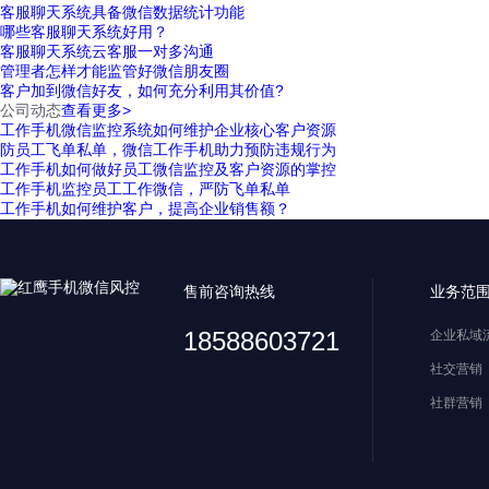
客服聊天系统具备微信数据统计功能
哪些客服聊天系统好用？
客服聊天系统云客服一对多沟通
管理者怎样才能监管好微信朋友圈
客户加到微信好友，如何充分利用其价值?
公司动态
查看更多>
工作手机微信监控系统如何维护企业核心客户资源
防员工飞单私单，微信工作手机助力预防违规行为
工作手机如何做好员工微信监控及客户资源的掌控
工作手机监控员工工作微信，严防飞单私单
工作手机如何维护客户，提高企业销售额？
售前咨询热线
业务范
18588603721
企业私域
社交营销
社群营销