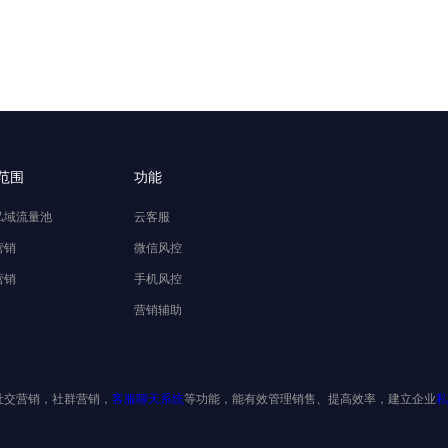
范围
功能
私域流量池
云客服
营销
微信风控
营销
手机风控
营销辅助
社交营销，社群营销，
客服聊天系统
等功能，能有效管理销售、提高效率，建立企业
私