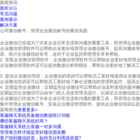
新闻资讯
红鹰工作手机
新闻资讯
首页
视频介绍
红鹰功能
云客服
常见问题
案例展示
解决方案
公司微信账号，管理企业微信账号的最佳实践
企业微信已经成为了许多企业日常交流和沟通的重要工具，而管理企业
企业微信管理软件可以帮助企业更好地管理企业微信账号，提高沟通效率
容、统计企业微信好友等，这对于企业监控和管理非常有帮助。
2. 安装企业微信管理软件：企业微信管理软件可以帮助企业更好地管
企业微信管理软件还可以提供数据分析和报告，帮助企业更好地了解员工
3. 提供企业微信培训：企业微信的培训可以帮助员工更好地使用企业微
企业微信培训还可以帮助员工更好地了解企业微信的管理和监控，提高企
4. 定期监控企业微信：定期监控企业微信可以帮助企业及时发现问题并
定期监控企业微信可以由专门的人员或管理员进行，以保证企业微信的正
企业微信已经成为了许多企业日常交流和沟通的重要工具，而管理企业
集中管理企业微信账号、安装企业微信管理软件、提供企业微信培训以及
新闻资讯
查看更多>
客服聊天系统具备微信数据统计功能
哪些客服聊天系统好用？
客服聊天系统云客服一对多沟通
管理者怎样才能监管好微信朋友圈
客户加到微信好友，如何充分利用其价值?