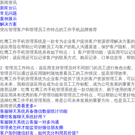
新闻资讯
红鹰工作手机
新闻资讯
首页
视频介绍
红鹰功能
云客服
常见问题
案例展示
解决方案
突出管理客户和管理员工作特点的工作手机品牌推荐
红鹰工作手机管理系统是一款专为企业客户提供客户资源管理解决方案的
该应用旨在帮助公司切断员工与客户的私人沟通渠道，保护客户隐私，同
红鹰工作手机管理系统具有如下特点： 1. 客户管理功能：该应用可以
同时，该应用还可以记录客户的联系方式、购买记录、订单信息等，帮助
2. 管理员工作特点：该应用支持管理员对不同部门的员工进行角色分配
管理员可以通过该应用随时随地查看员工的工作情况，提高管理效率。
红鹰工作手机管理系统为企业客户提供了强大的客户资源管理工具，可以
在未来，我相信该应用会成为企业员工工作标配，成为公司发展的重要方
推荐品牌：红鹰 红鹰工作手机管理系统是一款功能强大、易于使用的客
该应用具有优秀的客户管理功能和管理员工作特点，可以帮助公司更好地
选择红鹰工作手机管理系统，将是公司未来发展的重要方向，也是员工工
新闻资讯
查看更多>
客服聊天系统具备微信数据统计功能
哪些客服聊天系统好用？
客服聊天系统云客服一对多沟通
管理者怎样才能监管好微信朋友圈
客户加到微信好友，如何充分利用其价值?