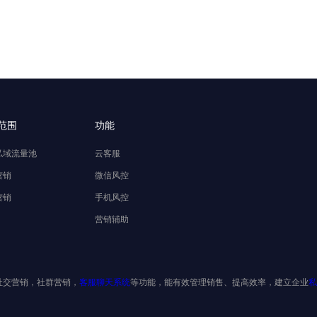
范围
功能
私域流量池
云客服
营销
微信风控
营销
手机风控
营销辅助
社交营销，社群营销，
客服聊天系统
等功能，能有效管理销售、提高效率，建立企业
私