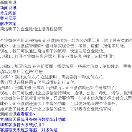
新闻资讯
红鹰工作手机
新闻资讯
首页
视频介绍
红鹰功能
云客服
常见问题
案例展示
解决方案
简洁明了的企业微信注册流程指南
企业微信注册流程指南 企业微信作为一款办公沟通工具，除了具有类似
此外，企业微信管理软件也能够实现公告、考勤、请假、报销等功能。
现在，我们可以通过简洁明了的流程，快速注册企业微信。
步骤1：打开企业微信客户端 打开企业微信客户端，选择“注册”。
步骤2：填写信息 在注册页面，需要填写一些基本信息，例如姓名、手
填写完毕后，点击“注册”。
步骤3：选择支付方式 在注册时，需要选择一种支付方式。
我们可以选择使用支付宝或微信进行支付。
步骤4：完成注册 完成以上步骤后，企业微信就已经注册成功了。
现在，我们可以使用企业微信进行聊天、通讯、公告、考勤、请假、报销
企业微信注册流程非常简单，只需要填写一些基本信息和选择支付方式即
此外，企业微信还提供了丰富的功能，可以更好地管理企业事务。
如果想了解更多关于企业微信的信息，可以查看企业微信官网。
新闻资讯
查看更多>
客服聊天系统具备微信数据统计功能
哪些客服聊天系统好用？
客服聊天系统云客服一对多沟通