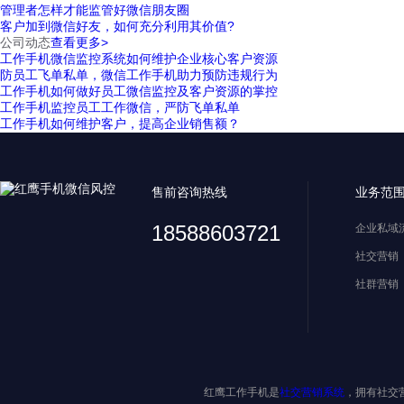
管理者怎样才能监管好微信朋友圈
客户加到微信好友，如何充分利用其价值?
公司动态
查看更多>
工作手机微信监控系统如何维护企业核心客户资源
防员工飞单私单，微信工作手机助力预防违规行为
工作手机如何做好员工微信监控及客户资源的掌控
工作手机监控员工工作微信，严防飞单私单
工作手机如何维护客户，提高企业销售额？
售前咨询热线
业务范
18588603721
企业私域
社交营销
社群营销
红鹰工作手机是
社交营销系统
，拥有社交