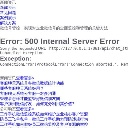
新闻资讯
红鹰工作手机
新闻资讯
首页
视频介绍
红鹰功能
云客服
常见问题
案例展示
解决方案
微信号管控，实现对企业微信号的全面监控和管理的关键方法
Error: 500 Internal Server Error
Sorry, the requested URL
'http://127.0.0.1:17861/api/chat_st
Unhandled exception
Exception:
ConnectionError(ProtocolError('Connection aborted.', Rem
新闻资讯
查看更多>
客服聊天系统具备微信数据统计功能
哪些客服聊天系统好用？
客服聊天系统云客服一对多沟通
管理者怎样才能监管好微信朋友圈
客户加到微信好友，如何充分利用其价值?
公司动态
查看更多>
工作手机微信监控系统如何维护企业核心客户资源
防员工飞单私单，微信工作手机助力预防违规行为
工作手机如何做好员工微信监控及客户资源的掌控