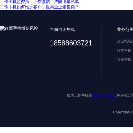
工作手机监控员工工作微信，严防飞单私单
工作手机如何维护客户，提高企业销售额？
售前咨询热线
业务范
18588603721
企业私域
社交营销
社群营销
红鹰工作手机是
社交营销系统
，拥有社交
Copyright