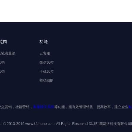
范围
功能
私域流量池
云客服
营销
微信风控
营销
手机风控
营销辅助
社交营销，社群营销，
客服聊天系统
等功能，能有效管理销售、提高效率，建立企业
私
ght © 2013-2019 www.kfphone.com. All Rights Reserved 深圳红鹰网络科技有