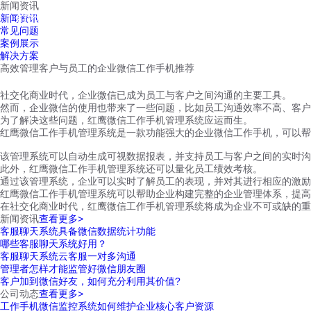
新闻资讯
红鹰工作手机
新闻资讯
首页
视频介绍
红鹰功能
云客服
常见问题
案例展示
解决方案
高效管理客户与员工的企业微信工作手机推荐
社交化商业时代，企业微信已成为员工与客户之间沟通的主要工具。
然而，企业微信的使用也带来了一些问题，比如员工沟通效率不高、客户
为了解决这些问题，红鹰微信工作手机管理系统应运而生。
红鹰微信工作手机管理系统是一款功能强大的企业微信工作手机，可以帮
该管理系统可以自动生成可视数据报表，并支持员工与客户之间的实时
此外，红鹰微信工作手机管理系统还可以量化员工绩效考核。
通过该管理系统，企业可以实时了解员工的表现，并对其进行相应的激励
红鹰微信工作手机管理系统可以帮助企业构建完整的企业管理体系，提高
在社交化商业时代，红鹰微信工作手机管理系统将成为企业不可或缺的重
新闻资讯
查看更多>
客服聊天系统具备微信数据统计功能
哪些客服聊天系统好用？
客服聊天系统云客服一对多沟通
管理者怎样才能监管好微信朋友圈
客户加到微信好友，如何充分利用其价值?
公司动态
查看更多>
工作手机微信监控系统如何维护企业核心客户资源