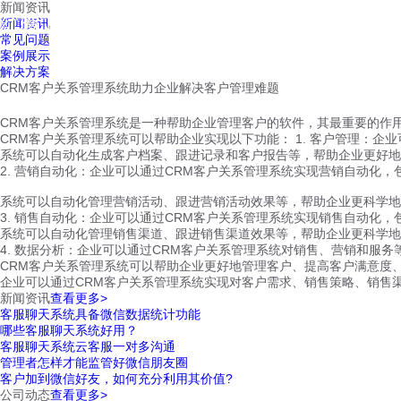
新闻资讯
红鹰工作手机
新闻资讯
首页
视频介绍
红鹰功能
云客服
常见问题
案例展示
解决方案
CRM客户关系管理系统助力企业解决客户管理难题
CRM客户关系管理系统是一种帮助企业管理客户的软件，其最重要的作
CRM客户关系管理系统可以帮助企业实现以下功能： 1. 客户管理：
系统可以自动化生成客户档案、跟进记录和客户报告等，帮助企业更好地
2. 营销自动化：企业可以通过CRM客户关系管理系统实现营销自动化
系统可以自动化管理营销活动、跟进营销活动效果等，帮助企业更科学地
3. 销售自动化：企业可以通过CRM客户关系管理系统实现销售自动化
系统可以自动化管理销售渠道、跟进销售渠道效果等，帮助企业更科学地
4. 数据分析：企业可以通过CRM客户关系管理系统对销售、营销和服
CRM客户关系管理系统可以帮助企业更好地管理客户、提高客户满意度
企业可以通过CRM客户关系管理系统实现对客户需求、销售策略、销售
新闻资讯
查看更多>
客服聊天系统具备微信数据统计功能
哪些客服聊天系统好用？
客服聊天系统云客服一对多沟通
管理者怎样才能监管好微信朋友圈
客户加到微信好友，如何充分利用其价值?
公司动态
查看更多>