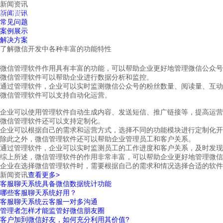
新闻资讯
红鹰工作手机
新闻资讯
首页
视频介绍
红鹰功能
云客服
常见问题
案例展示
解决方案
了解微信开发中各种丰富的功能特性
微信管理软件作用具有丰富的功能，可以帮助企业更好地管理微信公众号
微信管理软件可以帮助企业进行数据分析和监控。
通过管理软件，企业可以实时监测微信公众号的粉丝数量、阅读量、互动
微信管理软件可以支持自动化运营。
企业可以使用管理软件自动生成内容、发送短信、推广链接等，提高运营
微信管理软件还可以支持定制化。
企业可以根据自己的需求和运营方式，选择不同的功能模块进行定制化开
除此之外，微信管理软件还可以帮助企业管理员工和客户关系。
通过管理软件，企业可以实时监测员工的工作进度和客户关系，及时发现
综上所述，微信管理软件的作用非常丰富，可以帮助企业更好地管理微信
企业在选择微信管理软件时，需要根据自己的需求和情况选择合适的软件
新闻资讯
查看更多>
客服聊天系统具备微信数据统计功能
哪些客服聊天系统好用？
客服聊天系统云客服一对多沟通
管理者怎样才能监管好微信朋友圈
客户加到微信好友，如何充分利用其价值?