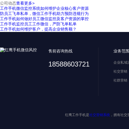
公司动态
查看更多>
工作手机微信监控系统如何维护企业核心客户资源
防员工飞单私单，微信工作手机助力预防违规行为
工作手机如何做好员工微信监控及客户资源的掌控
工作手机监控员工工作微信，严防飞单私单
工作手机如何维护客户，提高企业销售额？
售前咨询热线
业务范
18588603721
企业私域
社交营销
社群营销
红鹰工作手机是
社交营销系统
，拥有社交