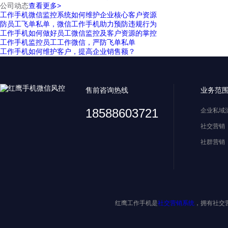
公司动态
查看更多>
工作手机微信监控系统如何维护企业核心客户资源
防员工飞单私单，微信工作手机助力预防违规行为
工作手机如何做好员工微信监控及客户资源的掌控
工作手机监控员工工作微信，严防飞单私单
工作手机如何维护客户，提高企业销售额？
售前咨询热线
业务范
18588603721
企业私域
社交营销
社群营销
红鹰工作手机是
社交营销系统
，拥有社交