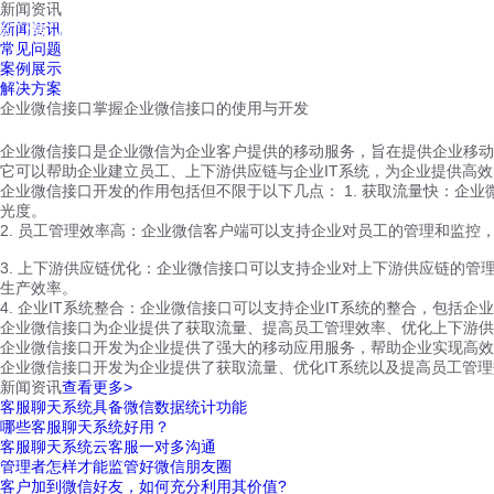
新闻资讯
红鹰工作手机
新闻资讯
首页
视频介绍
红鹰功能
云客服
常见问题
案例展示
解决方案
企业微信接口掌握企业微信接口的使用与开发
企业微信接口是企业微信为企业客户提供的移动服务，旨在提供企业移动
它可以帮助企业建立员工、上下游供应链与企业IT系统，为企业提供高
企业微信接口开发的作用包括但不限于以下几点： 1. 获取流量快：
光度。
2. 员工管理效率高：企业微信客户端可以支持企业对员工的管理和监
3. 上下游供应链优化：企业微信接口可以支持企业对上下游供应链的
生产效率。
4. 企业IT系统整合：企业微信接口可以支持企业IT系统的整合，包
企业微信接口为企业提供了获取流量、提高员工管理效率、优化上下游供
企业微信接口开发为企业提供了强大的移动应用服务，帮助企业实现高效
企业微信接口开发为企业提供了获取流量、优化IT系统以及提高员工管
新闻资讯
查看更多>
客服聊天系统具备微信数据统计功能
哪些客服聊天系统好用？
客服聊天系统云客服一对多沟通
管理者怎样才能监管好微信朋友圈
客户加到微信好友，如何充分利用其价值?