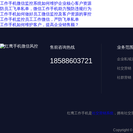
工作手机微信监控系统如何维护企业核心客户资源
防员工飞单私单，微信工作手机助力预防违规行为
工作手机如何做好员工微信监控及客户资源的掌控
工作手机监控员工工作微信，严防飞单私单
工作手机如何维护客户，提高企业销售额？
售前咨询热线
业务范
18588603721
企业私域
社交营销
社群营销
红鹰工作手机是
社交营销系统
，拥有社交
Copyright