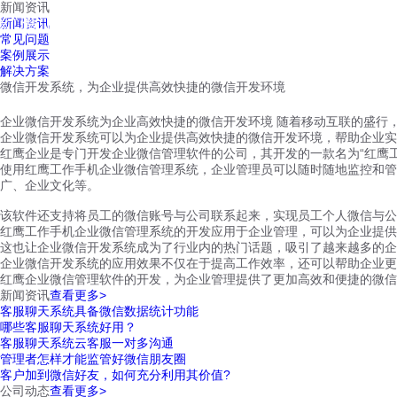
新闻资讯
红鹰工作手机
新闻资讯
首页
视频介绍
红鹰功能
云客服
常见问题
案例展示
解决方案
微信开发系统，为企业提供高效快捷的微信开发环境
企业微信开发系统为企业高效快捷的微信开发环境 随着移动互联的盛行
企业微信开发系统可以为企业提供高效快捷的微信开发环境，帮助企业实
红鹰企业是专门开发企业微信管理软件的公司，其开发的一款名为“红鹰
使用红鹰工作手机企业微信管理系统，企业管理员可以随时随地监控和管
广、企业文化等。
该软件还支持将员工的微信账号与公司联系起来，实现员工个人微信与公
红鹰工作手机企业微信管理系统的开发应用于企业管理，可以为企业提供
这也让企业微信开发系统成为了行业内的热门话题，吸引了越来越多的企
企业微信开发系统的应用效果不仅在于提高工作效率，还可以帮助企业更
红鹰企业微信管理软件的开发，为企业管理提供了更加高效和便捷的微信
新闻资讯
查看更多>
客服聊天系统具备微信数据统计功能
哪些客服聊天系统好用？
客服聊天系统云客服一对多沟通
管理者怎样才能监管好微信朋友圈
客户加到微信好友，如何充分利用其价值?
公司动态
查看更多>