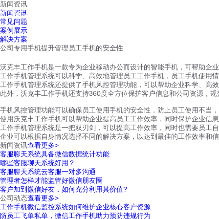
新闻资讯
红鹰工作手机
新闻资讯
首页
视频介绍
红鹰功能
云客服
常见问题
案例展示
解决方案
公司专用手机提升管理员工手机的安全性
沃克丰工作手机是一款专为企业移动办公而设计的智能手机，可帮助企业
工作手机管理系统可以科学、高效地管理员工工作手机，员工手机使用情
工作手机管理系统还提供了手机风控管理功能，可以帮助企业科学、高效
此外，沃克丰工作手机还支持360度全方位保护客户信息和公司资源，
手机风控管理功能可以确保员工使用手机的安全性，防止员工使用不当，
使用沃克丰工作手机可以帮助企业提高员工工作效率，同时保护企业信息
工作手机管理系统是一把双刃剑，可以提高工作效率，同时也需要员工自
企业可以根据自身情况选择不同的解决方案，以达到最佳的工作效率和信
新闻资讯
查看更多>
客服聊天系统具备微信数据统计功能
哪些客服聊天系统好用？
客服聊天系统云客服一对多沟通
管理者怎样才能监管好微信朋友圈
客户加到微信好友，如何充分利用其价值?
公司动态
查看更多>
工作手机微信监控系统如何维护企业核心客户资源
防员工飞单私单，微信工作手机助力预防违规行为