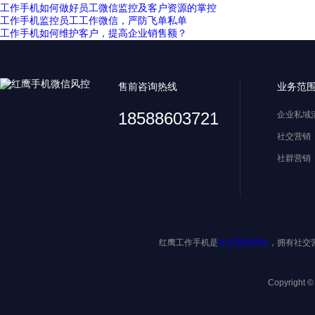
工作手机如何做好员工微信监控及客户资源的掌控
工作手机监控员工工作微信，严防飞单私单
工作手机如何维护客户，提高企业销售额？
售前咨询热线
业务范
18588603721
企业私域
社交营销
社群营销
红鹰工作手机是
社交营销系统
，拥有社交
Copyright