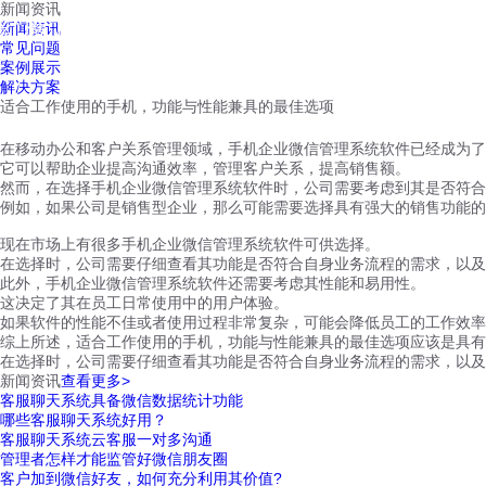
新闻资讯
红鹰工作手机
新闻资讯
首页
视频介绍
红鹰功能
云客服
常见问题
案例展示
解决方案
适合工作使用的手机，功能与性能兼具的最佳选项
在移动办公和客户关系管理领域，手机企业微信管理系统软件已经成为了
它可以帮助企业提高沟通效率，管理客户关系，提高销售额。
然而，在选择手机企业微信管理系统软件时，公司需要考虑到其是否符合
例如，如果公司是销售型企业，那么可能需要选择具有强大的销售功能的
现在市场上有很多手机企业微信管理系统软件可供选择。
在选择时，公司需要仔细查看其功能是否符合自身业务流程的需求，以
此外，手机企业微信管理系统软件还需要考虑其性能和易用性。
这决定了其在员工日常使用中的用户体验。
如果软件的性能不佳或者使用过程非常复杂，可能会降低员工的工作效率
综上所述，适合工作使用的手机，功能与性能兼具的最佳选项应该是具有
在选择时，公司需要仔细查看其功能是否符合自身业务流程的需求，以及
新闻资讯
查看更多>
客服聊天系统具备微信数据统计功能
哪些客服聊天系统好用？
客服聊天系统云客服一对多沟通
管理者怎样才能监管好微信朋友圈
客户加到微信好友，如何充分利用其价值?