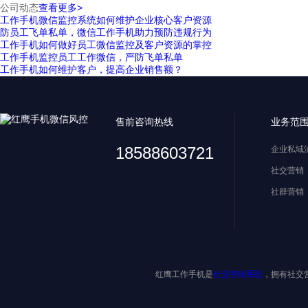
公司动态
查看更多>
工作手机微信监控系统如何维护企业核心客户资源
防员工飞单私单，微信工作手机助力预防违规行为
工作手机如何做好员工微信监控及客户资源的掌控
工作手机监控员工工作微信，严防飞单私单
工作手机如何维护客户，提高企业销售额？
售前咨询热线
业务范
18588603721
企业私域
社交营销
社群营销
红鹰工作手机是
社交营销系统
，拥有社交