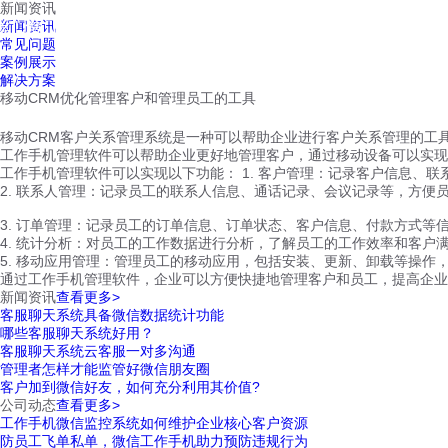
新闻资讯
红鹰工作手机
新闻资讯
首页
视频介绍
红鹰功能
云客服
常见问题
案例展示
解决方案
移动CRM优化管理客户和管理员工的工具
移动CRM客户关系管理系统是一种可以帮助企业进行客户关系管理的工
工作手机管理软件可以帮助企业更好地管理客户，通过移动设备可以实现
工作手机管理软件可以实现以下功能： 1. 客户管理：记录客户信息、
2. 联系人管理：记录员工的联系人信息、通话记录、会议记录等，方便
3. 订单管理：记录员工的订单信息、订单状态、客户信息、付款方式等
4. 统计分析：对员工的工作数据进行分析，了解员工的工作效率和客户
5. 移动应用管理：管理员工的移动应用，包括安装、更新、卸载等操作
通过工作手机管理软件，企业可以方便快捷地管理客户和员工，提高企业
新闻资讯
查看更多>
客服聊天系统具备微信数据统计功能
哪些客服聊天系统好用？
客服聊天系统云客服一对多沟通
管理者怎样才能监管好微信朋友圈
客户加到微信好友，如何充分利用其价值?
公司动态
查看更多>
工作手机微信监控系统如何维护企业核心客户资源
防员工飞单私单，微信工作手机助力预防违规行为