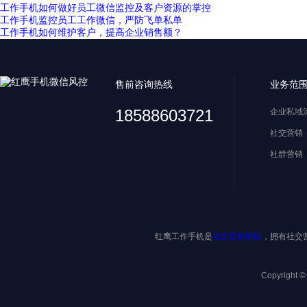
工作手机如何做好员工微信监控及客户资源的掌控
工作手机监控员工工作微信，严防飞单私单
工作手机如何维护客户，提高企业销售额？
售前咨询热线
业务范
18588603721
企业私域
社交营销
社群营销
红鹰工作手机是
社交营销系统
，拥有社交
Copyright