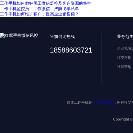
工作手机如何做好员工微信监控及客户资源的掌控
工作手机监控员工工作微信，严防飞单私单
工作手机如何维护客户，提高企业销售额？
售前咨询热线
业务范
18588603721
企业私域
社交营销
社群营销
红鹰工作手机是
社交营销系统
，拥有社交
Copyright