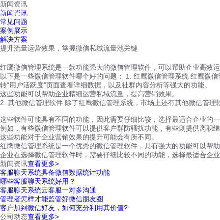
新闻资讯
红鹰工作手机
新闻资讯
首页
视频介绍
红鹰功能
云客服
常见问题
案例展示
解决方案
提升流量运营效果，掌握微信私域流量池关键
红鹰微信管理系统是一款功能强大的微信管理软件，可以帮助企业高效运
以下是一些微信管理软件哪个好的问题： 1. 红鹰微信管理系统 红鹰微
转“用户活跃度”页面查看详细数据，以及社群内容分析等强大的功能。
这些功能可以帮助企业精细运营私域流量，提高营销效果。
2. 其他微信管理软件 除了红鹰微信管理系统，市场上还有其他微信管理
这些软件可能具有不同的功能，因此需要仔细比较，选择最适合企业的一
例如，有些微信管理软件可以提供客户群防骚扰功能，有些则提供离职继
这些功能对于企业营销效果的提升可能会有所不同。
红鹰微信管理系统是一个优秀的微信管理软件，具有强大的功能可以帮助
企业在选择微信管理软件时，需要仔细比较不同的功能，选择最适合企业
新闻资讯
查看更多>
客服聊天系统具备微信数据统计功能
哪些客服聊天系统好用？
客服聊天系统云客服一对多沟通
管理者怎样才能监管好微信朋友圈
客户加到微信好友，如何充分利用其价值?
公司动态
查看更多>