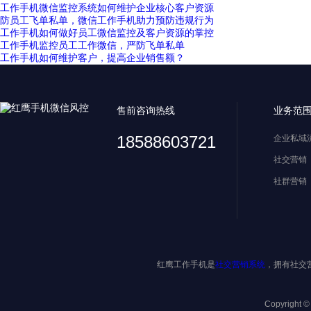
工作手机微信监控系统如何维护企业核心客户资源
防员工飞单私单，微信工作手机助力预防违规行为
工作手机如何做好员工微信监控及客户资源的掌控
工作手机监控员工工作微信，严防飞单私单
工作手机如何维护客户，提高企业销售额？
售前咨询热线
业务范
18588603721
企业私域
社交营销
社群营销
红鹰工作手机是
社交营销系统
，拥有社交
Copyright