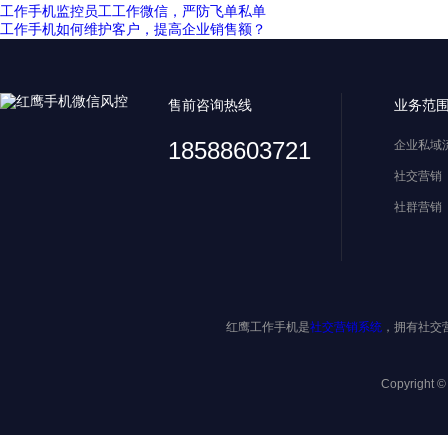
工作手机监控员工工作微信，严防飞单私单
工作手机如何维护客户，提高企业销售额？
售前咨询热线
业务范
18588603721
企业私域
社交营销
社群营销
红鹰工作手机是
社交营销系统
，拥有社交
Copyright