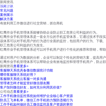
新闻资讯
红鹰工作手机
新闻资讯
首页
视频介绍
红鹰功能
云客服
常见问题
案例展示
解决方案
有效利用工作微信进行社交营销，抓住商机
红鹰作业手机管理体系能够协助企业防止职工危害公司利益的行为。
红鹰作业手机管理体系是一套全方位的手机监管体系，它通过技术手段实
该体系可以对手机用户的行为进行全面的监控，包括用户的行为、下载、
职工危害公司利益的行为发生。
红鹰作业手机管理体系还可以对手机用户进行个性化的推荐和营销，帮助
通过对用户行为数据的分析，企业可以制定个性化的营销方案，提高用户
红鹰作业手机管理体系可以帮助企业有效地监控和管理手机用户，防止职
新闻资讯
查看更多>
客服聊天系统具备微信数据统计功能
哪些客服聊天系统好用？
客服聊天系统云客服一对多沟通
管理者怎样才能监管好微信朋友圈
客户加到微信好友，如何充分利用其价值?
公司动态
查看更多>
工作手机微信监控系统如何维护企业核心客户资源
防员工飞单私单，微信工作手机助力预防违规行为
工作手机如何做好员工微信监控及客户资源的掌控