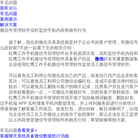
常见问题
红鹰工作手机
新闻资讯
首页
视频介绍
红鹰功能
云客服
常见问题
案例展示
解决方案
微信号管理软件实时监控手机内容和操作行为
据了解，现在的微信关系系统都是对于公众号的客户管理，而微信号管
么好处呢?不妨一起看下文的相关介绍：
红鹰工作手机微信号管理软件从手机底层出发，实时监控手机内容和
红鹰工作手机微信号管理软件具备客户信息、
微信
好友等重要数据集
企业使用红鹰工作手机微信号管理软件监管员工微信号管理软件。
可以避免员工利用公司微信卖自己的产品，或者自己找产品去卖给客
其次：可以避免员工利用公司微信去骗红包，造成不必要法律纠纷以及
较后：可以避免员工删除与客户的聊天记录，拉黑客户并且贪污客户
还有较重要的一点，一旦微信大规模封号，仍然有客户资料留存。聊天
红鹰工作手机微信号管理软件现开放了包括敏感词触发、删除好友、收
过手机端 APP 实时搜集手机内数据变化，并上传到服务器进行分析
理者准确了解客服工作状态。收发红包，进出转账，账目清晰明了，出现
当企业对员工在工作微信上的操作了如指掌时，那么企业在员工监管方
以上内容便是微信号管理软件的相关介绍，希望能够帮助大家。
常见问题
查看更多>
客服聊天系统具备微信数据统计功能