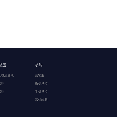
范围
功能
私域流量池
云客服
营销
微信风控
营销
手机风控
营销辅助