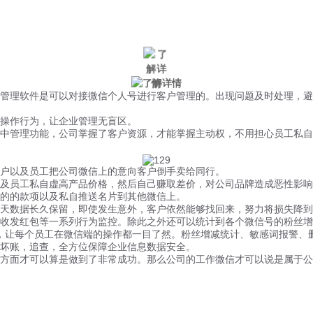
微信风控
手机风控
营销辅助
适用行业
理软件是可以对接微信个人号进行客户管理的。出现问题及时处理，避
操作行为，让企业管理无盲区。
中管理功能，公司掌握了客户资源，才能掌握主动权，不用担心员工私自
户以及员工把公司微信上的意向客户倒手卖给同行。
员工私自虚高产品价格，然后自己赚取差价，对公司品牌造成恶性影响
的的款项以及私自推送名片到其他微信上。
数据长久保留，即使发生意外，客户依然能够找回来，努力将损失降到
发红包等一系列行为监控。除此之外还可以统计到各个微信号的粉丝增
统计，让每个员工在微信端的操作都一目了然。粉丝增减统计、敏感词报警
坏账，追查，全方位保障企业信息数据安全。
面才可以算是做到了非常成功。那么公司的工作微信才可以说是属于公