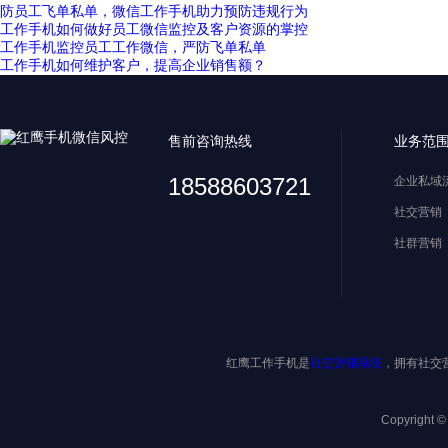
防员工飞单私单，微信工作手机助力预防违规行为
工作手机如何做好员工微信监控及客户资源的掌控
工作手机监控员工工作微信，严防飞单私单
工作手机如何维护客户，提高企业销售额？
售前咨询热线
业务范
18588603721
企业私域
社交营销
社群营销
红鹰工作手机是
社交营销系统
，拥有社交
Copyright