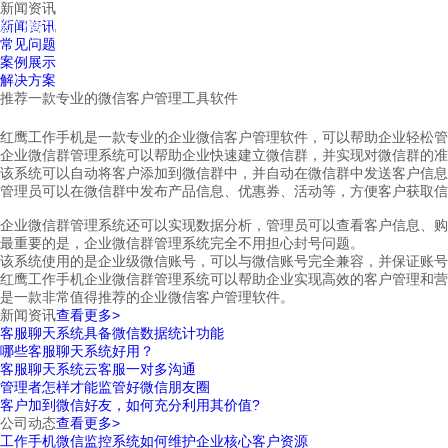
新闻资讯
红鹰工作手机
新闻资讯
首页
视频介绍
红鹰功能
云客服
常见问题
案例展示
解决方案
推荐一款专业的微信客户管理工具软件
红鹰工作手机是一款专业的企业微信客户管理软件，可以帮助企业轻松管
企业微信群管理系统可以帮助企业快速建立微信群，并实现对微信群的准
该系统可以自动将客户添加到微信群中，并自动在微信群中发送客户信息
管理员可以在微信群中发布产品信息、优惠券、活动等，方便客户获取信
企业微信群管理系统还可以实现数据分析，管理员可以查看客户信息、购
最重要的是，企业微信群管理系统完全不用担心封号问题。
该系统使用的是企业级微信账号，可以与微信账号完全兼容，并保证账号
红鹰工作手机企业微信群管理系统可以帮助企业实现高效的客户管理和营
是一款非常值得推荐的企业微信客户管理软件。
新闻资讯
查看更多>
客服聊天系统具备微信数据统计功能
哪些客服聊天系统好用？
客服聊天系统云客服一对多沟通
管理者怎样才能监管好微信朋友圈
客户加到微信好友，如何充分利用其价值?
公司动态
查看更多>
工作手机微信监控系统如何维护企业核心客户资源