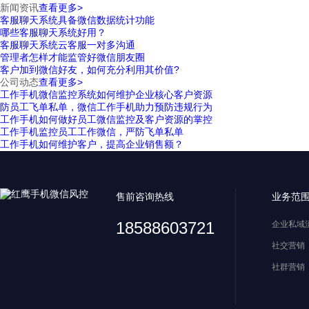
新闻资讯
查看更多>
客服聊天系统具备微信数据统计功能
哪些客服聊天系统好用？
客服聊天系统云客服一对多沟通
管理者怎样才能监管好微信朋友圈
客户加到微信好友，如何充分利用其价值?
公司动态
查看更多>
工作手机微信监控系统如何维护企业核心客户资源
防员工飞单私单，微信工作手机助力预防违规行为
工作手机如何做好员工微信监控及客户资源的掌控
工作手机监控员工工作微信，严防飞单私单
工作手机如何维护客户，提高企业销售额？
售前咨询热线
业务范
18588603721
企业私域
社交营销
社群营销