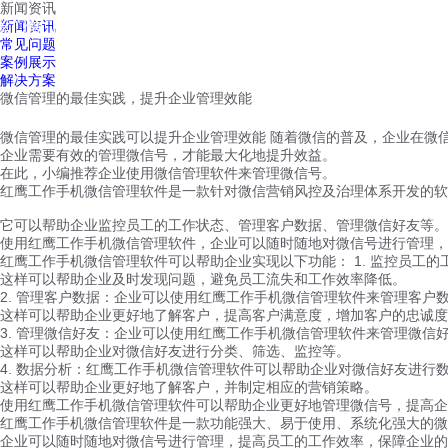
新闻资讯
红鹰工作手机
新闻资讯
首页
视频介绍
红鹰功能
云客服
常见问题
案例展示
解决方案
微信管理的最佳实践，提升企业管理效能
微信管理的最佳实践可以提升企业管理效能 随着微信的普及，企业在微
企业需要有效的管理微信号，才能最大化地提升效益。
在此，小编推荐企业使用微信管理软件来管理微信号。
红鹰工作手机微信管理软件是一款针对微信营销风控及治理体系开发的软
它可以帮助企业监控员工的工作状态、管理客户数据、管理微信好友等。
使用红鹰工作手机微信管理软件，企业可以随时随地对微信号进行管理，
红鹰工作手机微信管理软件可以帮助企业实现以下功能： 1. 监控员工
这样可以帮助企业及时发现问题，避免员工流失和工作效率降低。
2. 管理客户数据：企业可以使用红鹰工作手机微信管理软件来管理客户
这样可以帮助企业更好地了解客户，提高客户满意度，增加客户的忠诚度
3. 管理微信好友：企业可以使用红鹰工作手机微信管理软件来管理微信
这样可以帮助企业对微信好友进行分类、筛选、监控等。
4. 数据分析：红鹰工作手机微信管理软件可以帮助企业对微信好友进行
这样可以帮助企业更好地了解客户，并制定相应的营销策略。
使用红鹰工作手机微信管理软件可以帮助企业更好地管理微信号，提高企
红鹰工作手机微信管理软件是一款功能强大、易于使用、系统化强大的微
企业可以随时随地对微信号进行管理，提高员工的工作效率，保障企业的