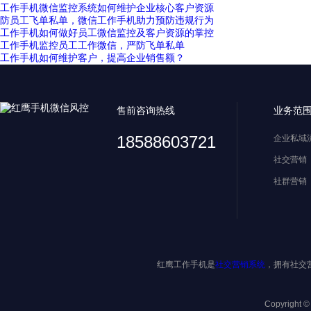
工作手机微信监控系统如何维护企业核心客户资源
防员工飞单私单，微信工作手机助力预防违规行为
工作手机如何做好员工微信监控及客户资源的掌控
工作手机监控员工工作微信，严防飞单私单
工作手机如何维护客户，提高企业销售额？
售前咨询热线
业务范
18588603721
企业私域
社交营销
社群营销
红鹰工作手机是
社交营销系统
，拥有社交
Copyright