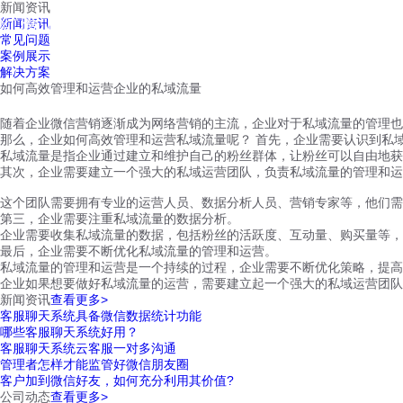
新闻资讯
红鹰工作手机
新闻资讯
首页
视频介绍
红鹰功能
云客服
常见问题
案例展示
解决方案
如何高效管理和运营企业的私域流量
随着企业微信营销逐渐成为网络营销的主流，企业对于私域流量的管理也
那么，企业如何高效管理和运营私域流量呢？ 首先，企业需要认识到私
私域流量是指企业通过建立和维护自己的粉丝群体，让粉丝可以自由地获
其次，企业需要建立一个强大的私域运营团队，负责私域流量的管理和运
这个团队需要拥有专业的运营人员、数据分析人员、营销专家等，他们需
第三，企业需要注重私域流量的数据分析。
企业需要收集私域流量的数据，包括粉丝的活跃度、互动量、购买量等，
最后，企业需要不断优化私域流量的管理和运营。
私域流量的管理和运营是一个持续的过程，企业需要不断优化策略，提高
企业如果想要做好私域流量的运营，需要建立起一个强大的私域运营团队
新闻资讯
查看更多>
客服聊天系统具备微信数据统计功能
哪些客服聊天系统好用？
客服聊天系统云客服一对多沟通
管理者怎样才能监管好微信朋友圈
客户加到微信好友，如何充分利用其价值?
公司动态
查看更多>