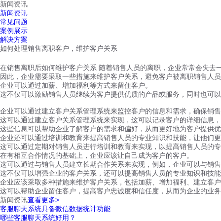
新闻资讯
红鹰工作手机
新闻资讯
首页
视频介绍
红鹰功能
云客服
常见问题
案例展示
解决方案
如何处理销售离职客户，维护客户关系
在销售离职后如何维护客户关系 随着销售人员的离职，企业常常会失去
因此，企业需要采取一些措施来维护客户关系，避免客户被离职销售人员
企业可以通过加薪、增加福利等方式来留住客户。
这不仅可以激励销售人员继续为客户提供优质的产品或服务，同时也可以
企业可以通过建立客户关系管理系统来监控客户的信息和需求，确保销售
这可以通过建立客户关系管理系统来实现，这可以记录客户的详细信息，
这些信息可以帮助企业了解客户的需求和偏好，从而更好地为客户提供优
企业还可以通过培训和教育来提高销售人员的专业知识和技能，让他们更
这可以通过定期对销售人员进行培训和教育来实现，以提高销售人员的专
在有相互合作情况的基础上，企业应该让自己成为客户的客户。
这可以通过与销售人员建立长期合作关系来实现，例如，企业可以与销售
这不仅可以增强企业的客户关系，还可以提高销售人员的专业知识和技能
企业应该采取多种措施来维护客户关系，包括加薪、增加福利、建立客户
这可以帮助企业留住客户，提高客户忠诚度和信任度，从而为企业的业务
新闻资讯
查看更多>
客服聊天系统具备微信数据统计功能
哪些客服聊天系统好用？