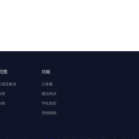
范围
功能
私域流量池
云客服
营销
微信风控
营销
手机风控
营销辅助