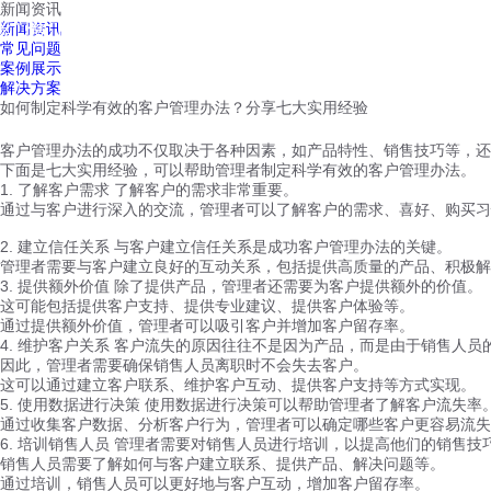
新闻资讯
红鹰工作手机
新闻资讯
首页
视频介绍
红鹰功能
云客服
常见问题
案例展示
解决方案
如何制定科学有效的客户管理办法？分享七大实用经验
客户管理办法的成功不仅取决于各种因素，如产品特性、销售技巧等，还
下面是七大实用经验，可以帮助管理者制定科学有效的客户管理办法。
1. 了解客户需求 了解客户的需求非常重要。
通过与客户进行深入的交流，管理者可以了解客户的需求、喜好、购买习
2. 建立信任关系 与客户建立信任关系是成功客户管理办法的关键。
管理者需要与客户建立良好的互动关系，包括提供高质量的产品、积极解
3. 提供额外价值 除了提供产品，管理者还需要为客户提供额外的价值。
这可能包括提供客户支持、提供专业建议、提供客户体验等。
通过提供额外价值，管理者可以吸引客户并增加客户留存率。
4. 维护客户关系 客户流失的原因往往不是因为产品，而是由于销售人员
因此，管理者需要确保销售人员离职时不会失去客户。
这可以通过建立客户联系、维护客户互动、提供客户支持等方式实现。
5. 使用数据进行决策 使用数据进行决策可以帮助管理者了解客户流失率
通过收集客户数据、分析客户行为，管理者可以确定哪些客户更容易流失
6. 培训销售人员 管理者需要对销售人员进行培训，以提高他们的销售技
销售人员需要了解如何与客户建立联系、提供产品、解决问题等。
通过培训，销售人员可以更好地与客户互动，增加客户留存率。