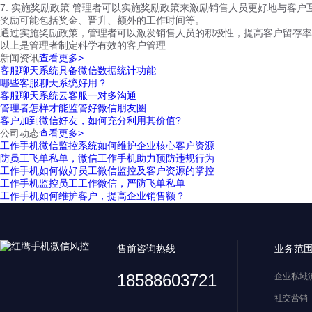
7. 实施奖励政策 管理者可以实施奖励政策来激励销售人员更好地与客户
奖励可能包括奖金、晋升、额外的工作时间等。
通过实施奖励政策，管理者可以激发销售人员的积极性，提高客户留存率
以上是管理者制定科学有效的客户管理
新闻资讯
查看更多>
客服聊天系统具备微信数据统计功能
哪些客服聊天系统好用？
客服聊天系统云客服一对多沟通
管理者怎样才能监管好微信朋友圈
客户加到微信好友，如何充分利用其价值?
公司动态
查看更多>
工作手机微信监控系统如何维护企业核心客户资源
防员工飞单私单，微信工作手机助力预防违规行为
工作手机如何做好员工微信监控及客户资源的掌控
工作手机监控员工工作微信，严防飞单私单
工作手机如何维护客户，提高企业销售额？
售前咨询热线
业务范
18588603721
企业私域
社交营销