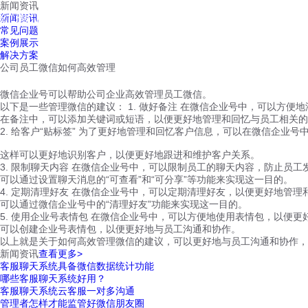
新闻资讯
红鹰工作手机
新闻资讯
首页
视频介绍
红鹰功能
云客服
常见问题
案例展示
解决方案
公司员工微信如何高效管理
微信企业号可以帮助公司企业高效管理员工微信。
以下是一些管理微信的建议： 1. 做好备注 在微信企业号中，可以方便
在备注中，可以添加关键词或短语，以便更好地管理和回忆与员工相关的
2. 给客户“贴标签” 为了更好地管理和回忆客户信息，可以在微信企业号
这样可以更好地识别客户，以便更好地跟进和维护客户关系。
3. 限制聊天内容 在微信企业号中，可以限制员工的聊天内容，防止员
可以通过设置聊天消息的“可查看”和“可分享”等功能来实现这一目的。
4. 定期清理好友 在微信企业号中，可以定期清理好友，以便更好地管
可以通过微信企业号中的“清理好友”功能来实现这一目的。
5. 使用企业号表情包 在微信企业号中，可以方便地使用表情包，以便
可以创建企业号表情包，以便更好地与员工沟通和协作。
以上就是关于如何高效管理微信的建议，可以更好地与员工沟通和协作，
新闻资讯
查看更多>
客服聊天系统具备微信数据统计功能
哪些客服聊天系统好用？
客服聊天系统云客服一对多沟通
管理者怎样才能监管好微信朋友圈