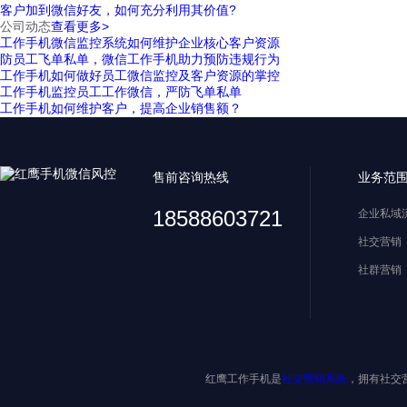
客户加到微信好友，如何充分利用其价值?
公司动态
查看更多>
工作手机微信监控系统如何维护企业核心客户资源
防员工飞单私单，微信工作手机助力预防违规行为
工作手机如何做好员工微信监控及客户资源的掌控
工作手机监控员工工作微信，严防飞单私单
工作手机如何维护客户，提高企业销售额？
售前咨询热线
业务范
18588603721
企业私域
社交营销
社群营销
红鹰工作手机是
社交营销系统
，拥有社交