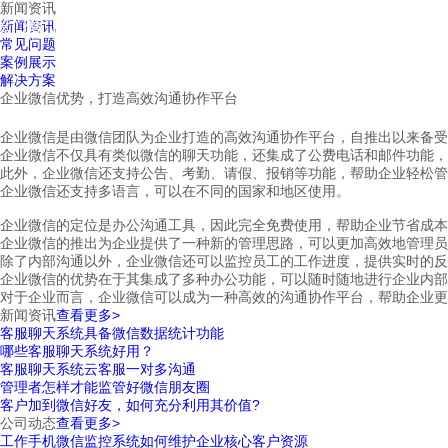
新闻资讯
红鹰工作手机
新闻资讯
首页
视频介绍
红鹰功能
云客服
常见问题
案例展示
解决方案
企业微信优势，打造高效沟通协作平台
企业微信是由微信团队为企业打造的高效沟通协作平台，自推出以来备受
企业微信不仅具有类似微信的聊天功能，还集成了公费电话和邮件功能，
此外，企业微信还支持公告、考勤、请假、报销等功能，帮助企业轻松管
企业微信还支持多语言，可以在不同的国家和地区使用。
企业微信的定位是办公沟通工具，因此完全免费使用，帮助企业节省成本
企业微信的推出为企业提供了一种新的管理思路，可以更加高效地管理员
除了内部沟通以外，企业微信还可以监控员工的工作进度，提供实时的反
企业微信的优势在于其集成了多种办公功能，可以随时随地进行企业内部
对于企业而言，企业微信可以成为一种高效的沟通协作平台，帮助企业更
新闻资讯
查看更多>
客服聊天系统具备微信数据统计功能
哪些客服聊天系统好用？
客服聊天系统云客服一对多沟通
管理者怎样才能监管好微信朋友圈
客户加到微信好友，如何充分利用其价值?
公司动态
查看更多>
工作手机微信监控系统如何维护企业核心客户资源