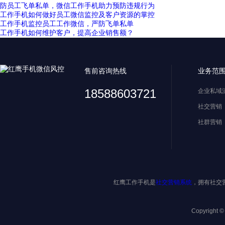
防员工飞单私单，微信工作手机助力预防违规行为
工作手机如何做好员工微信监控及客户资源的掌控
工作手机监控员工工作微信，严防飞单私单
工作手机如何维护客户，提高企业销售额？
售前咨询热线
业务范
18588603721
企业私域
社交营销
社群营销
红鹰工作手机是
社交营销系统
，拥有社交
Copyright