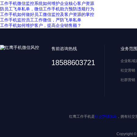
工作手机微信监控系统如何维护企业核心客户资源
防员工飞单私单，微信工作手机助力预防违规行为
工作手机如何做好员工微信监控及客户资源的掌控
工作手机监控员工工作微信，严防飞单私单
工作手机如何维护客户，提高企业销售额？
售前咨询热线
业务范
18588603721
企业私域
社交营销
社群营销
红鹰工作手机是
社交营销系统
，拥有社交
Copyright