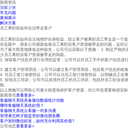
新闻资讯
红鹰工作手机
新闻资讯
首页
视频介绍
红鹰功能
云客服
常见问题
案例展示
解决方案
员工离职前如何合法带走客户
员工离职后如何合法地维护自身权益，防止客户被离职员工带走是一个值
在实践中，很多公司都面临着员工离职后客户资源被带走的问题，这对公
为了最大限度地降低这种损失，公司可以采取以下措施： 1. 制定严
少员工离职后客户资源被带走的风险。
2. 保留客户信息并进行合理的监管：公司可以对员工手中的客户信息
3. 建立客户管理系统：公司可以建立客户管理系统，包括客户信息的
4. 与员工签订保密协议：公司可以与员工签订保密协议，以明确员工
5. 加强员工培训：公司可以加强对员工的员工培训，包括对员工职业
险。
以上措施可以帮助公司最大程度地保护客户资源，但公司也需要根据实际
新闻资讯
查看更多>
客服聊天系统具备微信数据统计功能
哪些客服聊天系统好用？
客服聊天系统云客服一对多沟通
管理者怎样才能监管好微信朋友圈
客户加到微信好友，如何充分利用其价值?
公司动态
查看更多>